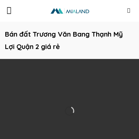
Skip
to
content
Bán đất Trương Văn Bang Thạnh Mỹ
Lợi Quận 2 giá rẻ