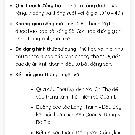
Quy hoạch đồng bộ:
Cơ sở hạ tầng đường xá
rộng, thoáng và thông suốt với lộ giới từ 10 – 40m.
Không gian sống mát mẻ:
KDC Thạnh Mỹ Lợi
được bao bọc bởi sông Sài Gòn, tạo không gian
sống trong lành, mát mẻ.
Đa dạng hình thức sử dụng:
Phù hợp với mọi nhu
cầu từ nhà ở cao cấp, văn phòng cho thuê, đến
các dự án kinh doanh, đầu tư bất động sản.
Kết nối giao thông tuyệt vời:
Qua cầu Thời Đại đến Mai Chí Thọ để
vào trung tâm Thủ Thiêm và Quận 1.
Đường cao tốc Long Thành – Dầu Dây
kết nối thuận tiện đến Quận 9, Đồng Nai,
Bà Rịa.
Kết nối với đường Đồng Văn Cống, khu