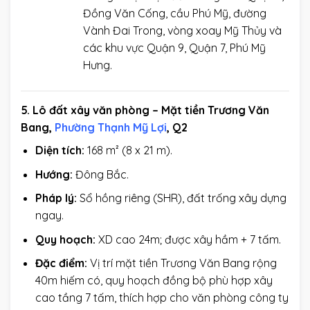
Đồng Văn Cống, cầu Phú Mỹ, đường
Vành Đai Trong, vòng xoay Mỹ Thủy và
các khu vực Quận 9, Quận 7, Phú Mỹ
Hưng.
5. Lô đất xây văn phòng – Mặt tiền Trương Văn
Bang,
Phường Thạnh Mỹ Lợi
, Q2
Diện tích:
168 m² (8 x 21 m).
Hướng:
Đông Bắc.
Pháp lý:
Sổ hồng riêng (SHR), đất trống xây dựng
ngay.
Quy hoạch:
XD cao 24m; được xây hầm + 7 tấm.
Đặc điểm:
Vị trí mặt tiền Trương Văn Bang rộng
40m hiếm có, quy hoạch đồng bộ phù hợp xây
cao tầng 7 tấm, thích hợp cho văn phòng công ty