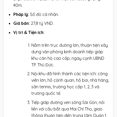
40m.
Pháp lý:
Sổ đỏ cá nhân.
Giá bán:
27,8 tỷ VND.
Vị trí & Tiện ích:
Nằm trên trục đường lớn, thuận tiện xây
dựng văn phòng kinh doanh tiếp giáp
khu căn hộ cao cấp, ngay cạnh UBND
TP. Thủ Đức.
Nội khu đã hình thành các tiện ích: công
viên lớn, hồ cảnh quan, hồ bơi, nhà hàng,
sân tennis, trường học cấp 1, 2, 3 và
trường quốc tế.
Tiếp giáp đường ven sông Sài Gòn, nối
liền với cầu bắt qua Mai Chí Thọ, giao
thông thuận tiện đến trung tâm Quận 1,