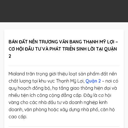
BÁN ĐẤT NỀN TRƯƠNG VĂN BANG THẠNH MỸ LỢI –
CƠ HỘI ĐẦU TƯ VÀ PHÁT TRIỂN SINH LỜI TẠI QUẬN
2
Mialand trân trọng giới thiệu loạt sản phẩm đất nền
chất lượng tại khu vực Thạnh Mỹ Lợi,
Quận 2
– nơi có
quy hoạch đồng bộ, hạ tầng giao thông hiện đại và
nhiều tiện ích công cộng đẳng cấp. Đây là cơ hội
vàng cho các nhà đầu tư và doanh nghiệp kinh
doanh, văn phòng hoặc xây dựng nhà phố, căn hộ
cao cấp.