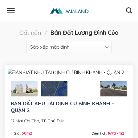
Skip
to
content
Đất nền
/
Bán Đất Lương Đình Của
BÁN ĐẤT KHU TÁI ĐỊNH CƯ BÌNH KHÁNH –
QUẬN 2
17 Mai Chí Thọ, TP Thủ Đức
Giá :
50m2
Diện tích:
169tr/m2