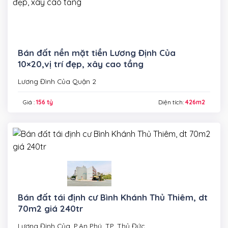
Bán đất nền mặt tiền Lương Định Của
10×20,vị trí đẹp, xây cao tầng
Lương Đình Của Quận 2
Giá :
156 tỷ
Diện tích:
426m2
Bán đất tái định cư Bình Khánh Thủ Thiêm, dt
70m2 giá 240tr
Lương Định Của, P.An Phú, TP. Thủ Đức