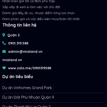
Nhận báo giá tất cả BĐS phù hợp.
Sắp xếp đi xem & làm việc với chủ đất.
Đánh giá đầy đủ ưu, nhược điểm từng lựa chọn.
Đàm phán giá và các điều kiện mua/bán tốt nhất.
Thông tin liên hệ
Quận 2
0901.319.588
admin@mialand.vn
mialand.vn
www.zalo.me/0901319588
Dự án tiêu biểu
Dự án Vinhomes Grand Park
Dự án Đất Phú Nhuận Quận 9
Dự án Thạnh Mỹ Lợi Quận 2