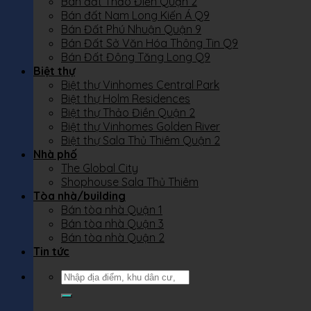
Bán đất Thảo Điền Quận 2
Bán đất Nam Long Kiến Á Q9
Bán Đất Phú Nhuận Quận 9
Bán Đất Sở Văn Hóa Thông Tin Q9
Bán Đất Đông Tăng Long Q9
Biệt thự
Biệt thự Vinhomes Central Park
Biệt thự Holm Residences
Biệt thự Thảo Điền Quận 2
Biệt thự Vinhomes Golden River
Biệt thự Sala Thủ Thiêm Quận 2
Nhà phố
The Global City
Shophouse Sala Thủ Thiêm
Tòa nhà/building
Bán tòa nhà Quận 1
Bán tòa nhà Quận 3
Bán tòa nhà Quận 2
Tin tức
Tìm
kiếm: