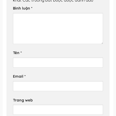
khai.
Các trường bắt buộc được đánh dấu
*
Bình luận
*
Tên
*
Email
*
Trang web