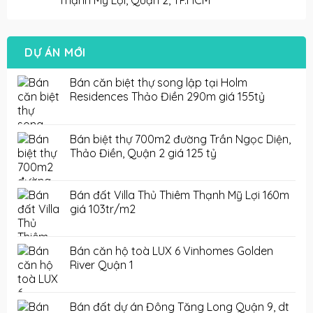
Thạnh Mỹ Lợi, Quận 2, TP.HCM
DỰ ÁN MỚI
Bán căn biệt thự song lập tại Holm
Residences Thảo Điền 290m giá 155tỷ
Bán biệt thự 700m2 đường Trần Ngọc Diện,
Thảo Điền, Quận 2 giá 125 tỷ
Bán đất Villa Thủ Thiêm Thạnh Mỹ Lợi 160m
giá 103tr/m2
Bán căn hộ toà LUX 6 Vinhomes Golden
River Quận 1
Bán đất dự án Đông Tăng Long Quận 9, dt