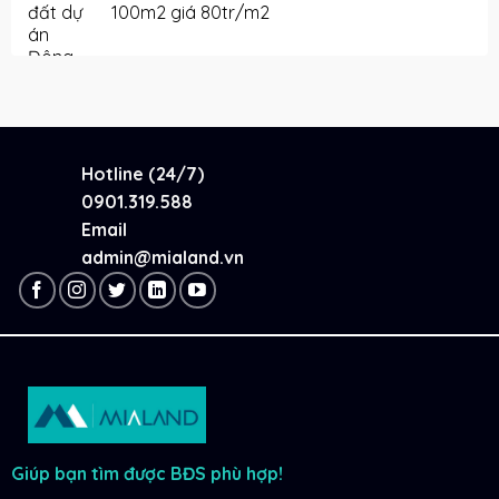
100m2 giá 80tr/m2
Hotline (24/7)
0901.319.588
Email
admin@mialand.vn
Giúp bạn tìm được BĐS phù hợp!