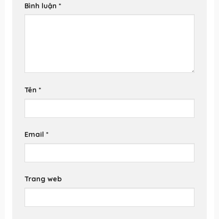
Bình luận
*
Tên
*
Email
*
Trang web