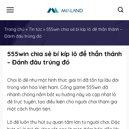
Skip
to
content
Trang chủ
»
Tin tức
»
555win chia sẻ bí kíp lô đề thần thánh –
Đánh đâu trúng đó
555win chia sẻ bí kíp lô đề thần thánh
– Đánh đâu trúng đó
Chơi lô đề như một hình thức giải trí đã tồn tại lâu đời
trong văn hóa Việt Nam. Cổng game
555win
đã
nhanh chóng nắm bắt xu hướng này và cập nhật lô
đề trực tuyến, tạo điều kiện cho người chơi tham gia
một cách thuận tiện.
Lô đề luôn thu hút sự quan tâm lớn từ người chơi. Đặc